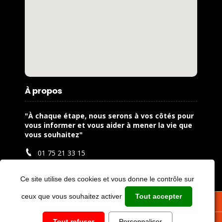
À propos
"À chaque étape, nous serons à vos côtés pour
vous informer et vous aider à mener la vie que
vous souhaitez"
01 75 21 33 15
contact@amicae.fr
Ce site utilise des cookies et vous donne le contrôle sur
13 rue du pond d'Aulneau,
ceux que vous souhaitez activer
Tout accepter
78310 Coignieres
CONTACT
Tout refuser
Personnaliser
Copyright © Amicae 2026 |
Mentions légales
| Réalisé par
Biznet