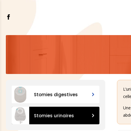
L’ur
Stomies digestives
cell
Une 
abdo
Stomies urinaires