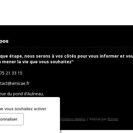
opos
que étape, nous serons à vos côtés pour vous informer et vo
à mener la vie que vous souhaitez"
75 21 33 15
tact@amicae.fr
rue du pond d'Aulneau,
10 Coignieres
ue vous souhaitez activer
Copyright © Amicae 2026 |
Mentions légales
| Réalisé par
Biznet
onnaliser