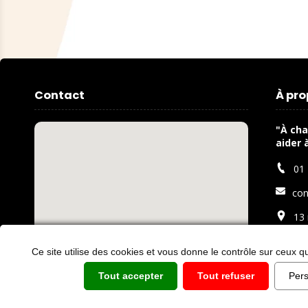
Contact
À pr
"À cha
aider 
01 
con
13 
783
Ce site utilise des cookies et vous donne le contrôle sur ceux q
Tout accepter
Tout refuser
Pers
01 75 21 33 15
Panneau de gestion des cookies