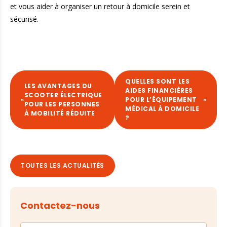
et vous aider à organiser un retour à domicile serein et
sécurisé.
QUELLES SONT LES
LES AVANTAGES DU
AIDES FINANCIÈRES
SCOOTER ÉLECTRIQUE
«
POUR L’ÉQUIPEMENT
»
POUR LES PERSONNES
MÉDICAL À DOMICILE
À MOBILITÉ RÉDUITE
?
TOUTES LES ACTUALITÉS
Contactez-nous